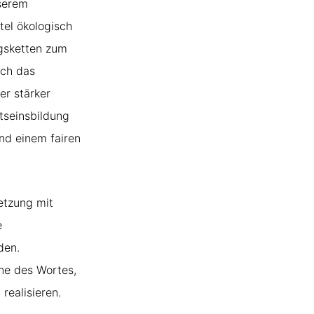
nserem
tel ökologisch
ngsketten zum
rch das
r stärker
tseinsbildung
nd einem fairen
etzung mit
e
den.
nne des Wortes,
realisieren.