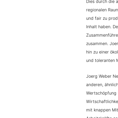
Dies durch die 
regionalen Raum
und fair zu pro
Inhalt haben. D
Zusammenführen 
zusammen. Joerg
hin zu einer ök
und toleranten 
Joerg Weber Net
anderen, ähnli
Wertschöpfung v
Wirtschaftlichk
mit knappen Mit