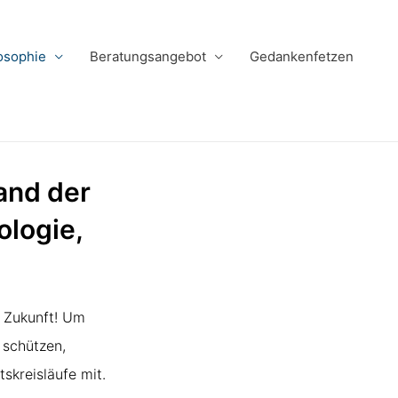
osophie
Beratungsangebot
Gedankenfetzen
and der
ologie,
e Zukunft! Um
 schützen,
skreisläufe mit.